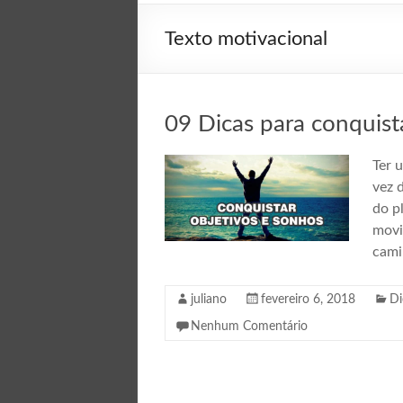
Texto motivacional
09 Dicas para conquista
Ter 
vez 
do p
movi
cami
juliano
fevereiro 6, 2018
Di
Nenhum Comentário