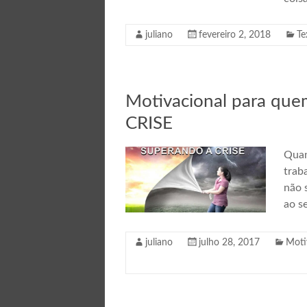
juliano
fevereiro 2, 2018
Te
Motivacional para qu
CRISE
Quan
trab
não 
ao s
juliano
julho 28, 2017
Moti