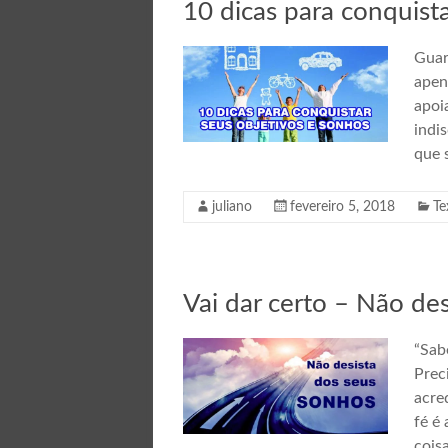
10 dicas para conquist
Guar
apen
apoi
indi
que s
juliano
fevereiro 5, 2018
Te
Vai dar certo – Não de
“Sab
Prec
acre
fé é
cois