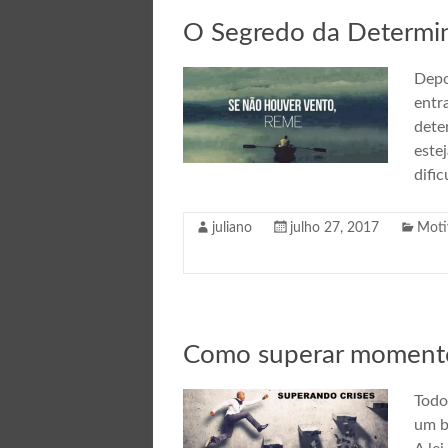
O Segredo da Determi
Depo
entr
dete
este
dific
juliano
julho 27, 2017
Moti
Como superar momento
Todo
um b