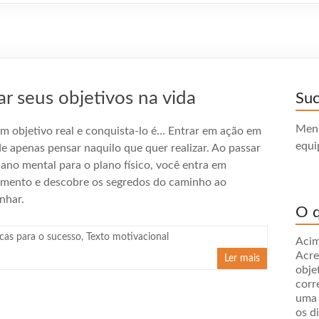
r seus objetivos na vida
Su
Mens
um objetivo real e conquista-lo é… Entrar em ação em
equi
de apenas pensar naquilo que quer realizar. Ao passar
lano mental para o plano físico, você entra em
mento e descobre os segredos do caminho ao
nhar.
O q
cas para o sucesso
,
Texto motivacional
Acim
Acre
Ler mais
obje
corr
uma 
os d