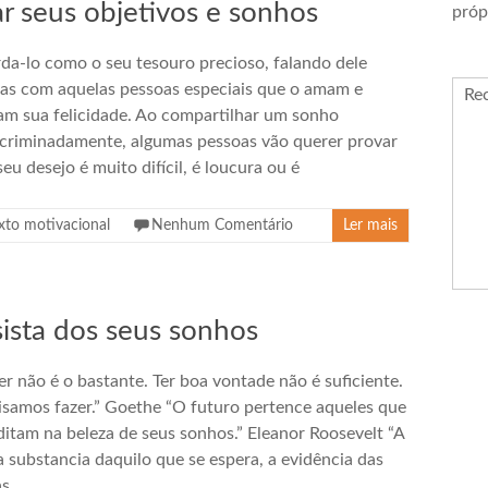
ar seus objetivos e sonhos
próp
da-lo como o seu tesouro precioso, falando dele
as com aquelas pessoas especiais que o amam e
Re
am sua felicidade. Ao compartilhar um sonho
scriminadamente, algumas pessoas vão querer provar
eu desejo é muito difícil, é loucura ou é
xto motivacional
Nenhum Comentário
Ler mais
sista dos seus sonhos
er não é o bastante. Ter boa vontade não é suficiente.
isamos fazer.” Goethe “O futuro pertence aqueles que
ditam na beleza de seus sonhos.” Eleanor Roosevelt “A
 a substancia daquilo que se espera, a evidência das
as