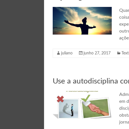
Quan
cois
expe
outr
açõe
juliano
junho 27, 2017
Text
Use a autodisciplina c
Admi
em d
disc
obst
jorna