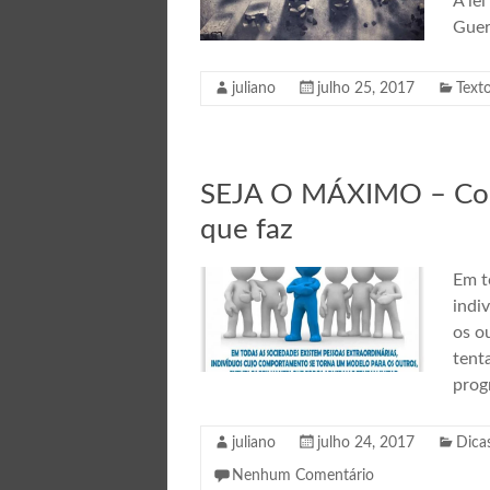
A le
Guer
juliano
julho 25, 2017
Text
SEJA O MÁXIMO – Como
que faz
Em t
indi
os o
tent
prog
juliano
julho 24, 2017
Dica
Nenhum Comentário