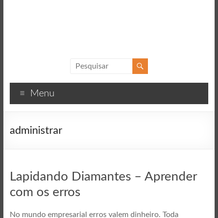
Sucesso
Textos
Menu
motivacionais
para
o
administrar
sucesso
Lapidando Diamantes – Aprender
com os erros
No mundo empresarial erros valem dinheiro. Toda