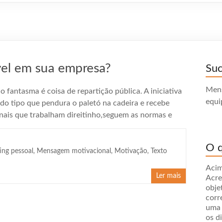
ível em sua empresa?
Su
Mens
fantasma é coisa de repartição pública. A iniciativa
equi
o tipo que pendura o paletó na cadeira e recebe
ionais que trabalham direitinho,seguem as normas e
O q
ing pessoal
,
Mensagem motivacional
,
Motivação
,
Texto
Acim
Ler mais
Acre
obje
corr
uma 
os d