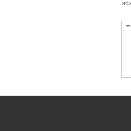
próp
Re