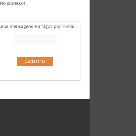
rio sucesso!
ceba mensagens e artigos por E-mail
: