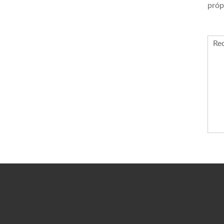
próp
Re