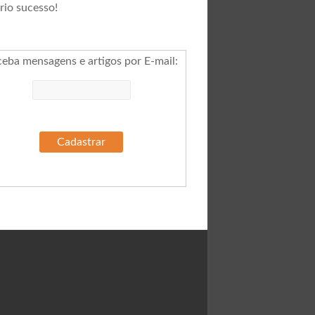
rio sucesso!
ceba mensagens e artigos por E-mail
: