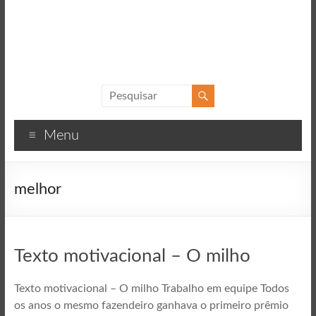
Sucesso
Textos
Menu
motivacionais
para
o
melhor
sucesso
Texto motivacional – O milho
Texto motivacional – O milho Trabalho em equipe Todos
os anos o mesmo fazendeiro ganhava o primeiro prêmio