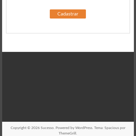
Copyright © 2026
Sucesso
. Powered by
WordPress
. Tema: Spacious por
ThemeGrill
.