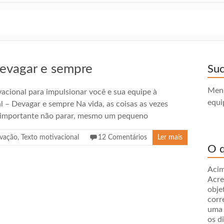
Devagar e sempre
Su
Mens
cional para impulsionar você e sua equipe à
equi
l – Devagar e sempre Na vida, as coisas as vezes
o importante não parar, mesmo um pequeno
vação
,
Texto motivacional
12 Comentários
Ler mais
O q
Acim
Acre
obje
corr
uma 
os d