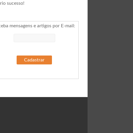
rio sucesso!
ceba mensagens e artigos por E-mail
: