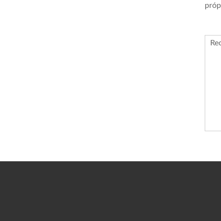
próp
Re