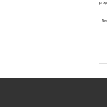
próp
Re