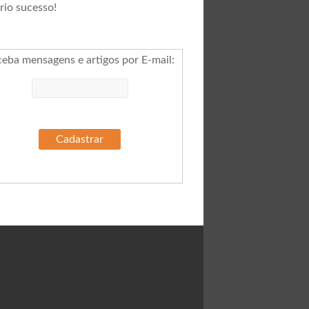
rio sucesso!
ceba mensagens e artigos por E-mail
: