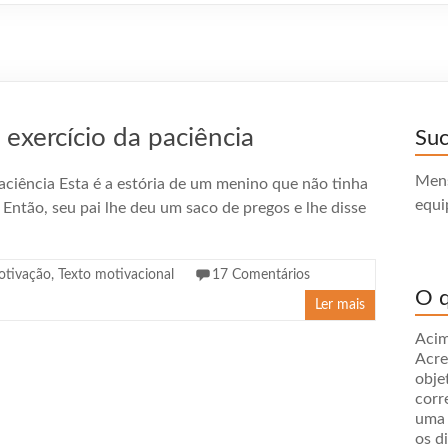
 exercício da paciência
Su
Mens
aciência Esta é a estória de um menino que não tinha
equi
Então, seu pai lhe deu um saco de pregos e lhe disse
tivação
,
Texto motivacional
17 Comentários
O q
Ler mais
Acim
Acre
obje
corr
uma 
os d