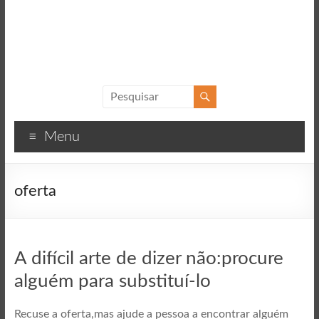
Sucesso
Textos
Menu
motivacionais
para
o
oferta
sucesso
A difícil arte de dizer não:procure
alguém para substituí-lo
Recuse a oferta,mas ajude a pessoa a encontrar alguém