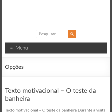
Sucesso
Textos
Menu
motivacionais
para
o
Opções
sucesso
Texto motivacional – O teste da
banheira
Texto motivacional – O teste da banheira Durante a visita