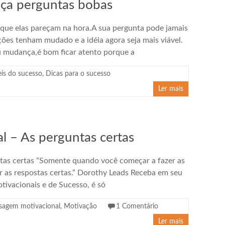
aça perguntas bobas
ue elas pareçam na hora.A sua pergunta pode jamais
dições tenham mudado e a idéia agora seja mais viável.
u mudança,é bom ficar atento porque a
eis do sucesso
,
Dicas para o sucesso
Ler mais
 – As perguntas certas
as certas “Somente quando você começar a fazer as
r as respostas certas.” Dorothy Leads Receba em seu
tivacionais e de Sucesso, é só
agem motivacional
,
Motivação
1 Comentário
Ler mais