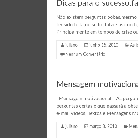
Dicas para o sucesso:f
Não existem perguntas bobas,mesmo q
ter sido feita,ou,se foi,talvez as con
Principalmente em tempos de crise o
juliano
junho 15, 2010
As l
Nenhum Comentário
Mensagem motivacional
Mensagem motivacional – As pergunt
perguntas certas é que passará a obte
e-mail Vídeos, Textos e Mensagens Mo
juliano
março 3, 2010
Mens