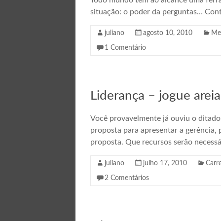
Todo mundo tem ao alcance uma ferram
situação: o poder da perguntas… Cont
juliano
agosto 10, 2010
Me
1 Comentário
Liderança – jogue arei
Você provavelmente já ouviu o ditado:
proposta para apresentar a gerência,
proposta. Que recursos serão necessá
juliano
julho 17, 2010
Carre
2 Comentários