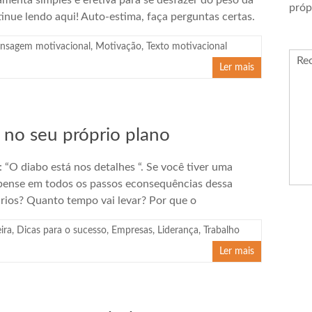
enta simples e efetiva para se desfazer do peso da
próp
inue lendo aqui! Auto-estima, faça perguntas certas.
nsagem motivacional
,
Motivação
,
Texto motivacional
Re
Ler mais
a no seu próprio plano
 “O diabo está nos detalhes “. Se você tiver uma
 pense em todos os passos econsequências dessa
rios? Quanto tempo vai levar? Por que o
ira
,
Dicas para o sucesso
,
Empresas
,
Liderança
,
Trabalho
Ler mais