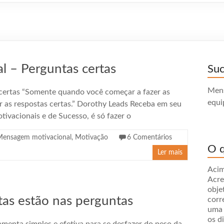
 – Perguntas certas
Su
Mens
ertas “Somente quando você começar a fazer as
equi
r as respostas certas.” Dorothy Leads Receba em seu
ivacionais e de Sucesso, é só fazer o
Mensagem motivacional
,
Motivação
6 Comentários
O q
Ler mais
Acim
Acre
obje
tas estão nas perguntas
corr
uma 
os d