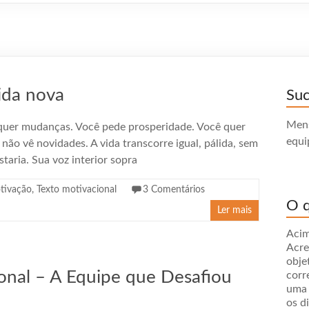
ida nova
Su
Mens
 quer mudanças. Você pede prosperidade. Você quer
equi
não vê novidades. A vida transcorre igual, pálida, sem
taria. Sua voz interior sopra
tivação
,
Texto motivacional
3 Comentários
O q
Ler mais
Acim
Acre
obje
onal – A Equipe que Desafiou
corr
uma 
os d