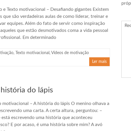
próp
o e Texto motivacional – Desafiando gigantes Existem
es que são verdadeiras aulas de como liderar, treinar e
var equipes. Além do fato de servir como inspiração
Re
 aqueles que estão desmotivados coma a vida pessoal
rofissional. Em determinado
tivação
,
Texto motivacional
,
Vídeos de motivação
Ler mais
história do lápis
o motivacional – A história do lápis O menino olhava a
escrevendo uma carta. A certa altura, perguntou: –
 está escrevendo uma história que aconteceu
sco? E por acaso, é uma história sobre mim? A avó