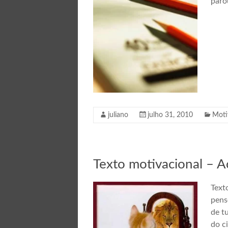
paro
juliano
julho 31, 2010
Moti
Texto motivacional – A
Text
pens
de t
do c