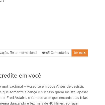
u a
vação
,
Texto motivacional
65 Comentários
Ler mais
credite em você
o motivacional – Acredite em você Antes de desistir,
e que somente alcança o sucesso quem insiste, apesar
udo. Fred Astaire, o famoso ator que encantou as telas
inema dançando e fez mais de 40 filmes, ao fazer