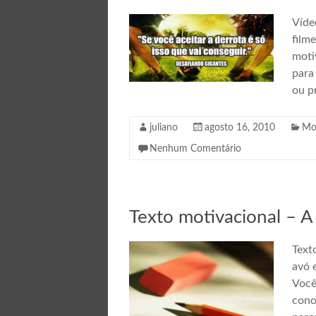
Víde
film
moti
para
ou p
juliano
agosto 16, 2010
Mo
Nenhum Comentário
Texto motivacional – A 
Text
avó 
Você
cono