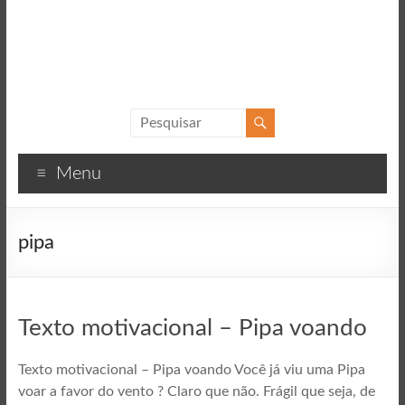
Sucesso
Textos
Menu
motivacionais
para
o
pipa
sucesso
Texto motivacional – Pipa voando
Texto motivacional – Pipa voando Você já viu uma Pipa
voar a favor do vento ? Claro que não. Frágil que seja, de