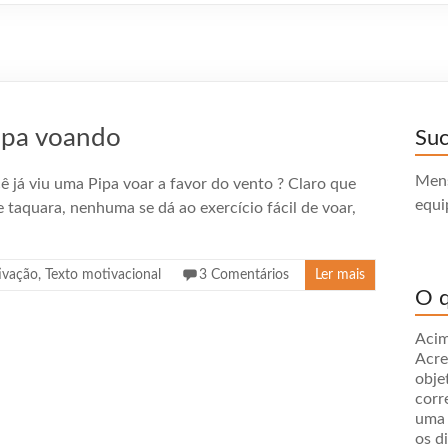
Pipa voando
Su
Mens
 já viu uma Pipa voar a favor do vento ? Claro que
equi
 e taquara, nenhuma se dá ao exercício fácil de voar,
ivação
,
Texto motivacional
3 Comentários
Ler mais
O q
Acim
Acre
obje
corr
uma 
os d