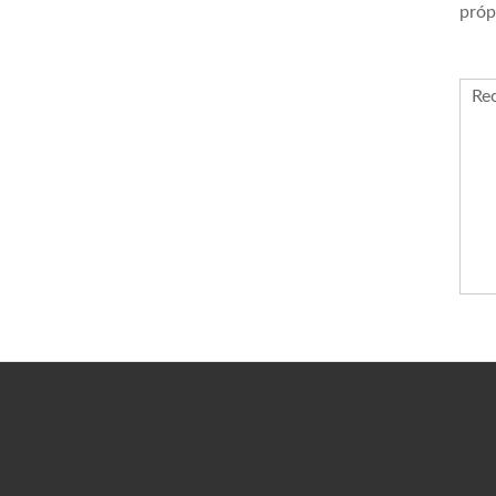
próp
Re