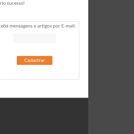
rio sucesso!
ceba mensagens e artigos por E-mail
: