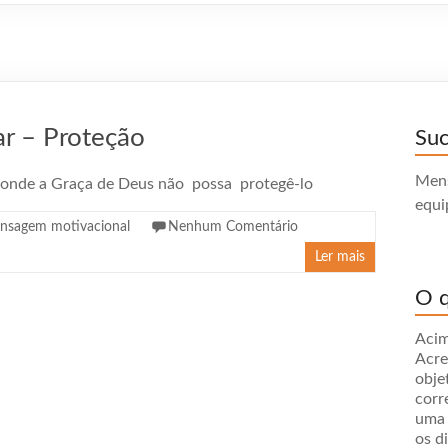
r – Proteção
Su
Mens
 aonde a Graça de Deus não possa protegê-lo
equi
nsagem motivacional
Nenhum Comentário
Ler mais
O q
Acim
Acre
obje
corr
uma 
os d