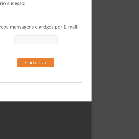
rio sucesso!
ceba mensagens e artigos por E-mail
: