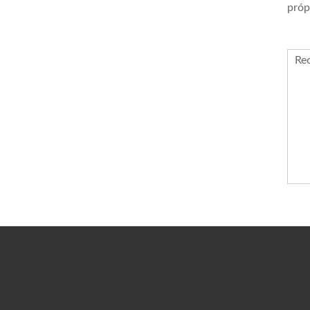
próp
Re