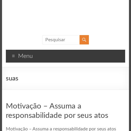
Sucesso
Textos
Menu
motivacionais
para
o
suas
sucesso
Motivação – Assuma a
responsabilidade por seus atos
Motivação – Assuma a responsabilidade por seus atos