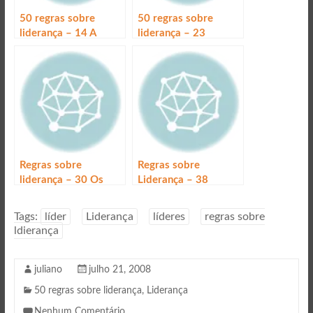
50 regras sobre
50 regras sobre
liderança – 14 A
liderança – 23
liderança é a arte do
Líderes criam marcas
improviso
Regras sobre
Regras sobre
liderança – 30 Os
Liderança – 38
líderes têm de passar
Liderança é
sua mensagem
desempenho
Tags:
líder
Liderança
líderes
regras sobre
ldierança
juliano
julho 21, 2008
50 regras sobre liderança
,
Liderança
Nenhum Comentário