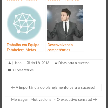
PRATIQUE O
RELAXAMENTO
Trabalho em Equipe –
Desenvolvendo
Estabeleça Metas
competências
emocionais: o
caminho para o
juliano
abril 8, 2013
Dicas para o sucesso
sucesso!
3 Comentários
←
A importância do planejamento para o sucesso!
Mensagem Motivacional – O executivo sensato!
→