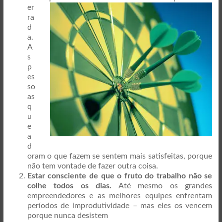
er
ra
d
a.
A
s
p
es
so
as
q
u
e
a
d
oram o que fazem se sentem mais satisfeitas, porque
não tem vontade de fazer outra coisa.
Estar consciente de que o fruto do trabalho não se
colhe todos os dias.
Até mesmo os grandes
empreendedores e as melhores equipes enfrentam
períodos de improdutividade – mas eles os vencem
porque nunca desistem