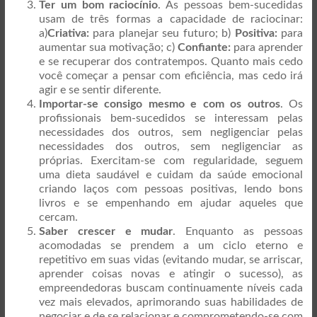
Ter um bom raciocínio
. As pessoas bem-sucedidas
usam de três formas a capacidade de raciocinar:
a)
Criativa:
para planejar seu futuro; b)
Positiva:
para
aumentar sua motivação; c)
Confiante:
para aprender
e se recuperar dos contratempos. Quanto mais cedo
você começar a pensar com eficiência, mas cedo irá
agir e se sentir diferente.
Importar-se consigo mesmo e com os outros
. Os
profissionais bem-sucedidos se interessam pelas
necessidades dos outros, sem negligenciar pelas
necessidades dos outros, sem negligenciar as
próprias. Exercitam-se com regularidade, seguem
uma dieta saudável e cuidam da saúde emocional
criando laços com pessoas positivas, lendo bons
livros e se empenhando em ajudar aqueles que
cercam.
Saber crescer e mudar
. Enquanto as pessoas
acomodadas se prendem a um ciclo eterno e
repetitivo em suas vidas (evitando mudar, se arriscar,
aprender coisas novas e atingir o sucesso), as
empreendedoras buscam continuamente níveis cada
vez mais elevados, aprimorando suas habilidades de
negociar e de se relacionar e comprometendo-se com