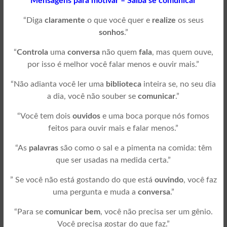
Mensagens para motivar – Saiba se comunicar
“Diga
claramente
o que você quer e
realize
os seus
sonhos
.”
“
Controla
uma
conversa
não quem
fala
, mas quem ouve,
por isso é melhor você falar menos e ouvir mais.”
“Não adianta você ler uma
biblioteca
inteira se, no seu dia
a dia, você não souber se
comunicar
.”
“Você tem dois
ouvidos
e uma boca porque nós fomos
feitos para ouvir mais e falar menos.”
“As
palavras
são como o sal e a pimenta na comida: têm
que ser usadas na medida certa.”
” Se você não está gostando do que está
ouvindo
, você faz
uma pergunta e muda a
conversa
.”
“Para se
comunicar bem
, você não precisa ser um gênio.
Você precisa gostar do que faz.”