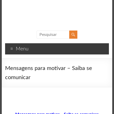
Sucesso
Textos
Menu
motivacionais
para
o
Mensagens para motivar – Saiba se
sucesso
comunicar