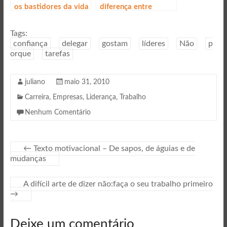
os bastidores da vida
diferença entre
corporativa
gestão centralizada e
descentralizada?
Tags:
confiança
delegar
gostam
líderes
Não
p
orque
tarefas
juliano
maio 31, 2010
Carreira
,
Empresas
,
Liderança
,
Trabalho
Nenhum Comentário
←
Texto motivacional – De sapos, de águias e de
mudanças
A difícil arte de dizer não:faça o seu trabalho primeiro
→
Deixe um comentário