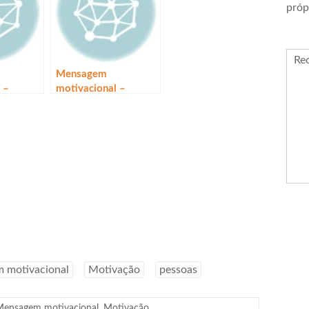
próp
Re
Mensagem
 –
motivacional –
Interesses
 motivacional
Motivação
pessoas
Mensagem motivacional
,
Motivação