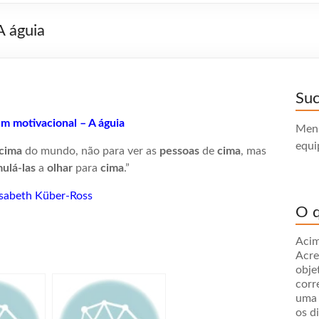
 águia
Su
 motivacional – A águia
Mens
equi
cima
do mundo, não para ver as
pessoas
de
cima
, mas
mulá-las
a
olhar
para
cima
.”
isabeth Küber-Ross
O q
Acim
Acre
obje
corr
uma 
os d