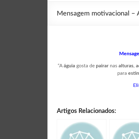
Mensagem motivacional – A
Mensagem
“A
águia
gosta de
pairar
nas
alturas
,
a
para
esti
El
Artigos Relacionados: