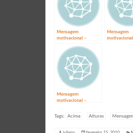
Mensagem
Mensagem
motivacional –
motivacional
Vencedores
Influência
Mensagem
motivacional –
Trabalho criativo
Tags:
Acima
Alturas
Mensagem
juliano
fevereiro 15, 2010