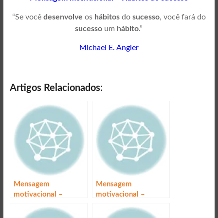
“Se você
desenvolve
os
hábitos
do
sucesso
, você fará do
sucesso
um
hábito
.”
Michael E. Angier
Artigos Relacionados:
Mensagem
Mensagem
motivacional –
motivacional –
Sucesso nos negócios
Sucesso e atitude