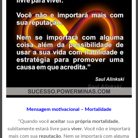
Mensagem motivacional – Mortalidade
“Quando você
aceitar
sua
própria mortalidade
,
subitamente estará livre para
viver
. Você não e importará
mais com sua
reputação
. Nem se importará com alguma