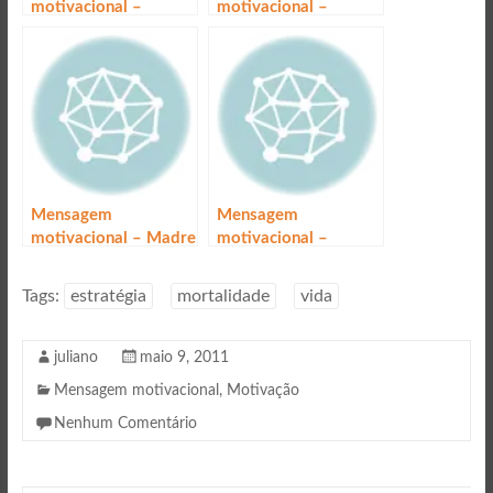
motivacional –
motivacional –
Caráter
Arrependimento
Mensagem
Mensagem
motivacional – Madre
motivacional –
Teresa de Calcutá
Enfrentando o medo
Tags:
estratégia
mortalidade
vida
juliano
maio 9, 2011
Mensagem motivacional
,
Motivação
Nenhum Comentário