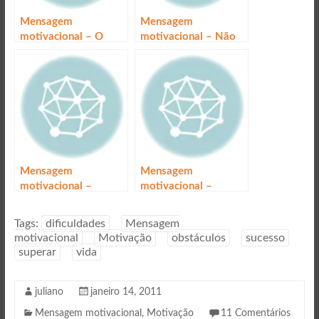
Mensagem
Mensagem
motivacional – O
motivacional – Não
tempo certo
caia
Mensagem
Mensagem
motivacional –
motivacional –
Caráter
Deficiências
Tags:
dificuldades
Mensagem
motivacional
Motivação
obstáculos
sucesso
superar
vida
juliano
janeiro 14, 2011
Mensagem motivacional
,
Motivação
11 Comentários