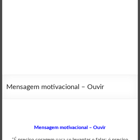
Mensagem motivacional – Ouvir
Mensagem motivacional – Ouvir
“É
preciso coragem
para se
levantar
e
falar
; é
preciso