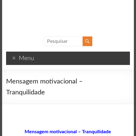
Sucesso
Textos
Menu
motivacionais
para
o
Mensagem motivacional –
sucesso
Tranquilidade
Mensagem motivacional – Tranquilidade