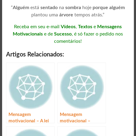
“
Alguém
está
sentado
na
sombra
hoje
porque alguém
plantou uma
árvore
tempos atrás.”
Receba em seu e-mail
Vídeos
,
Textos
e
Mensagens
Motivacionais
e de
Sucesso
, é só fazer o pedido nos
comentários!
Artigos Relacionados:
Mensagem
Mensagem
motivacional – A lei
motivacional –
da oportunidade
Desejo forte