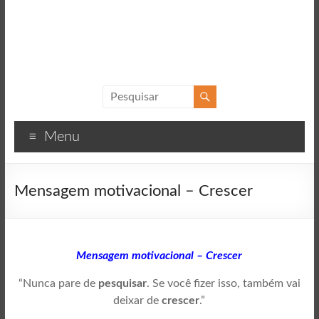
Sucesso
Textos
Menu
motivacionais
para
o
Mensagem motivacional – Crescer
sucesso
Mensagem motivacional – Crescer
“Nunca pare de
pesquisar
. Se você fizer isso, também vai
deixar de
crescer
.”