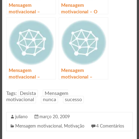
Mensagem
Mensagem
motivacional –
motivacional – O
Complexo de super-
mundo conspira a seu
homem
favor
Mensagem
Mensagem
motivacional –
motivacional –
Sucesso é
Conselhos
consequência
Tags:
Desista
Mensagem
motivacional
nunca
sucesso
juliano
março 20, 2009
Mensagem motivacional
,
Motivação
4 Comentários