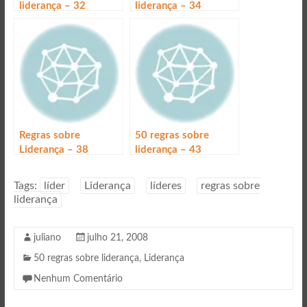
liderança – 32
liderança – 34
Líderes adoram a
Líderes sabem:
tecnologia.
energia gera energia.
Regras sobre
50 regras sobre
Liderança – 38
liderança – 43
Liderança é
Líderes sempre
desempenho
acham tempo para
Tags:
líder
Liderança
líderes
regras sobre
usar o telefone
liderança
juliano
julho 21, 2008
50 regras sobre liderança
,
Liderança
Nenhum Comentário