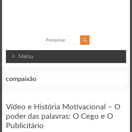
Sucesso
Textos
Menu
motivacionais
para
o
compaixão
sucesso
Vídeo e História Motivacional – O
poder das palavras: O Cego e O
Publicitário