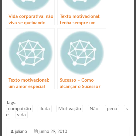
Vida corporativa: não
Texto motivacional:
viva se queixando
tenha sempre um
plano b para a vida
Texto motivacional:
Sucesso – Como
um amor especial
alcançar o Sucesso?
Tags:
compaixão
iluda
Motivação
Não
pena
s
e
vida
juliano
junho 29, 2010