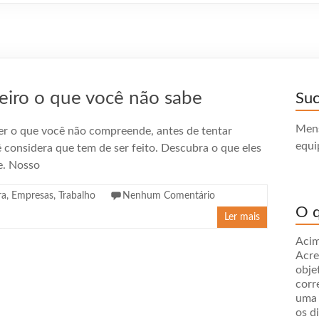
eiro o que você não sabe
Su
Mens
er o que você não compreende, antes de tentar
equi
ê considera que tem de ser feito. Descubra o que eles
e. Nosso
ra
,
Empresas
,
Trabalho
Nenhum Comentário
O q
Ler mais
Acim
Acre
obje
corr
uma 
os d