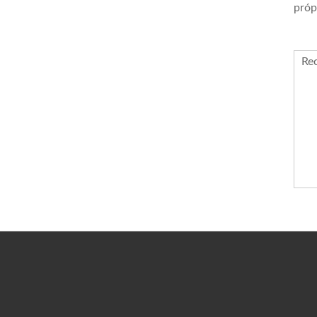
próp
Re