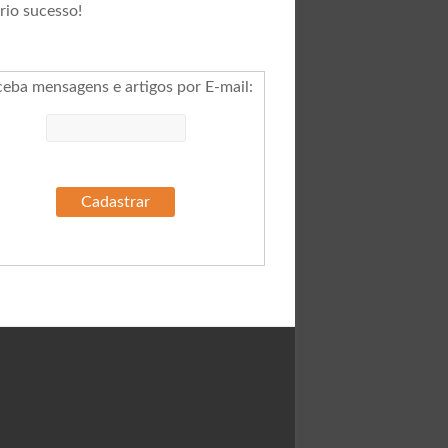
rio sucesso!
ceba mensagens e artigos por E-mail
: