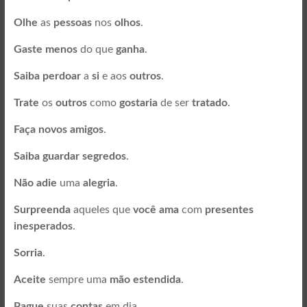
Olhe
as
pessoas
nos
olhos
.
Gaste menos
do que
ganha
.
Saiba perdoar
a
si
e aos
outros
.
Trate
os
outros
como
gostaria
de ser
tratado
.
Faça novos amigos
.
Saiba guardar segredos
.
Não adie
uma
alegria
.
Surpreenda
aqueles que
você ama
com
presentes
inesperados
.
Sorria
.
Aceite
sempre uma
mão estendida
.
Pague
suas
contas
em dia.