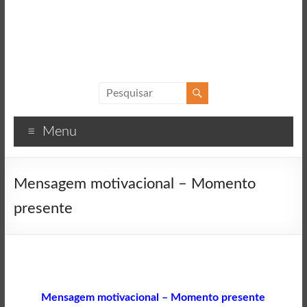
Sucesso
Textos
Menu
motivacionais
para
o
Mensagem motivacional – Momento
sucesso
presente
Mensagem motivacional – Momento presente