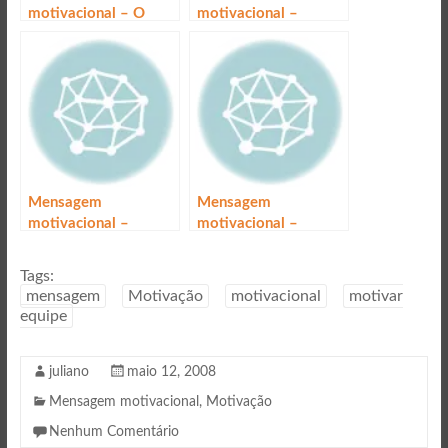
motivacional – O
motivacional –
caminho da
Realizar
realização
Mensagem
Mensagem
motivacional –
motivacional –
Imaginação e
Conhecimento
conhecimento
Tags:
mensagem
Motivação
motivacional
motivar
equipe
juliano
maio 12, 2008
Mensagem motivacional
,
Motivação
Nenhum Comentário