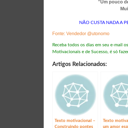
“Um pouco de 
Mui
NÃO CUSTA NADA A P
Fonte: Vendedor @utonomo
Receba todos os dias em seu e-mail o
Motivacionais e de Sucesso, é só faze
Artigos Relacionados:
Texto motivacional –
Texto motiva
Construindo pontes
um amor esp