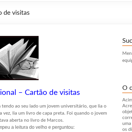
 de visitas
Su
Mens
equi
O q
onal – Cartão de visitas
Acim
Acre
tendo ao seu lado um jovem universitário, que lia o
obje
ua vez, lia um livro de capa preta. Foi quando o jovem
corr
tava aberta no livro de Marcos.
uma 
peu a leitura
do velho e perguntou:
os d