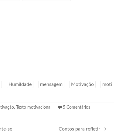
coragem
Humildade
mensagem
Motivação
moti
tivação
,
Texto motivacional
5 Comentários
nte-se
Contos para refletir
→