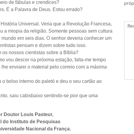
heio de fábulas e crendices?
próp
es. É a Palavra de Deus. Estou errado?
 História Universal. Veria que a Revolução Francesa,
Re
ou a miopia da religião. Somente pessoas sem cultura
 o mundo
em seis dias. O senhor deveria conhecer um
entistas pensam e dizem sobre tudo isso.
s nossos cientistas sobre a Bíblia?
omo vou descer na próxima estação, falta-me tempo
 lhe enviarei o material pelo correio com a máxima
 o bolso interno do paletó e deu o seu cartão ao
ito, saiu cabisbaixo sentindo-se pior que uma
r Doutor Louis Pasteur,
l do Instituto de Pesquisas
niversidade Nacional da França.