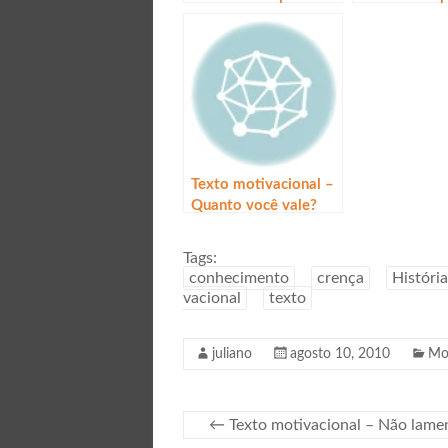
Texto motivacional –
Quanto você vale?
Tags:
conhecimento
crença
História
vacional
texto
juliano
agosto 10, 2010
Mo
←
Texto motivacional – Não lame