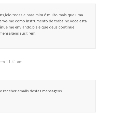
ns,leio todas e para mim é muito mais que uma
erve-me como instrumento de trabalho.voce esta
inue me enviando.bjs e que deus continue
 mensagens surgirem.
 em 11:41 am
de receber emails destas mensagens.