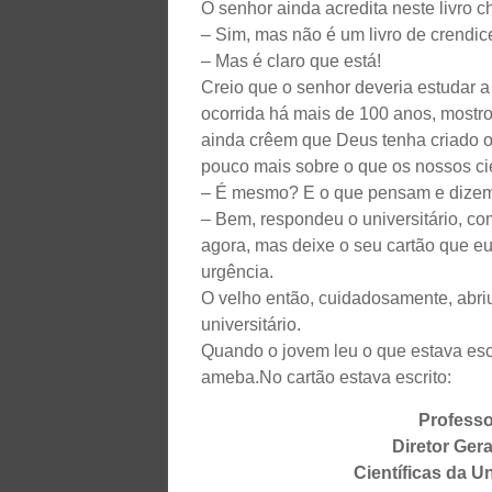
O senhor ainda acredita neste livro c
– Sim, mas não é um livro de crendic
– Mas é claro que está!
Creio que o senhor deveria estudar a
ocorrida há mais de 100 anos, mostr
ainda crêem que Deus tenha criado
pouco mais sobre o que os nossos ci
– É mesmo? E o que pensam e dizem o
– Bem, respondeu o universitário, c
agora, mas deixe o seu cartão que eu
urgência.
O velho então, cuidadosamente, abriu
universitário.
Quando o jovem leu o que estava escr
ameba.
No cartão estava escrito:
Professo
Diretor Gera
Científicas da U