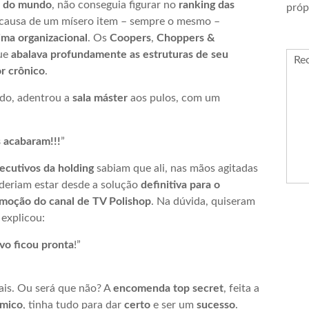
s do mundo
, não conseguia figurar no
ranking das
próp
 causa de um mísero item – sempre o mesmo –
ima organizacional
. Os
Coopers
,
Choppers &
ue
abalava profundamente as estruturas de seu
Re
r crônico
.
ido, adentrou a
sala máster
aos pulos, com um
 acabaram!!!
”
ecutivos da holding
sabiam que ali, nas mãos agitadas
oderiam estar desde a solução
definitiva para o
moção do canal de TV Polishop
. Na dúvida, quiseram
 explicou:
vo ficou pronta
!”
ais. Ou será que não? A
encomenda top secret
, feita a
ímico
, tinha tudo para dar
certo
e ser um
sucesso
.