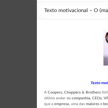
Texto motivacional – O (m
Texto mot
A
Coopers
,
Choppers & Brothers
tin
último andar da
companhia
,
CEOs
,
V
que a
empresa
, uma das
maiores
e
be