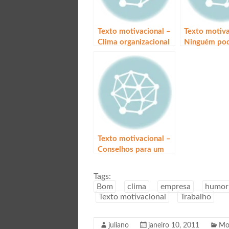
Texto motivacional –
Texto motiva
Clima organizacional
Ninguém po
estragar o se
menos que v
permita
Texto motivacional –
Conselhos para um
infarto feliz
Tags:
Bom
clima
empresa
humor
Texto motivacional
Trabalho
juliano
janeiro 10, 2011
Mo