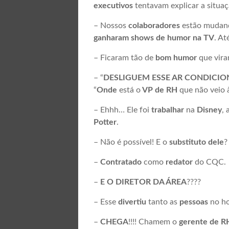
executivos
tentavam explicar a situa
– Nossos
colaboradores
estão mudan
ganharam shows de humor na TV
. At
– Ficaram tão de
bom humor
que vir
– “
DESLIGUEM ESSE AR CONDICI
“
Onde
está o
VP de RH
que não veio
– Ehhh… Ele foi
trabalhar
na
Disney
,
Potter
.
– Não é possível! E o
substituto dele
?
–
Contratado
como
redator
do CQC.
–
E O DIRETOR DA ÁREA
????
– Esse
divertiu
tanto as
pessoas
no h
–
CHEGA
!!!! Chamem o
gerente de R