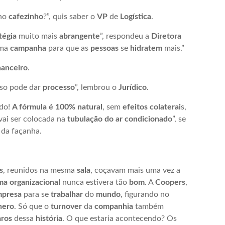
 no
cafezinho
?”, quis saber o
VP
de
Logística
.
tégia
muito mais
abrangente
”, respondeu a
Diretora
uma
campanha
para que as
pessoas
se
hidratem
mais.”
nanceiro
.
sso pode dar
processo
”, lembrou o
Jurídico
.
udo!
A fórmula é 100% natural
, sem
efeitos colaterai
s,
 vai ser colocada na
tubulação do ar condicionado
”, se
 da façanha.
s
, reunidos na mesma
sala
, coçavam mais uma vez a
ma organizacional
nunca estivera tão
bom
. A
Coopers
,
mpresa
para se
trabalhar
do
mundo
, figurando no
nero
. Só que o
turnover
da
companhia
também
aros
dessa
história
. O que estaria acontecendo? Os