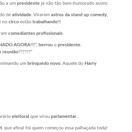
ção a um
presidente
já não tão bem-humorado assim:
do de
atividade
. Viraram
astros da stand up comedy
,
é no
circo
estão
trabalhando
!!!
aram
comediantes profissionais
.
ONADO AGORA
!!!!”,
berrou
o
presidente
.
 à
reunião
??????”
 animando um
brinquedo novo
. Aquele do
Harry
orário
eleitoral
que virou
parlamentar
.
H
, que afinal foi quem começou essa palhaçada toda!