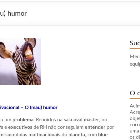
au) humor
Su
Mens
equi
O q
Acim
ivacional – O (mau) humor
Acre
obje
ha um
problema
. Reunidos na
sala oval máster
, no
corr
Ps
e
executivos
de
RH
não conseguiam
entender
por
uma 
m-sucedidas multinacionais
do
planeta
, com
blue
os d