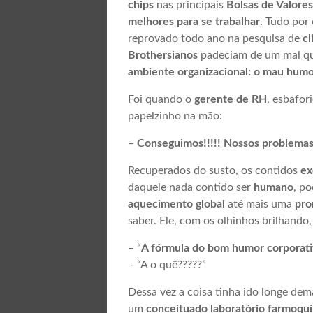
chips
nas principais
Bolsas de Valore
melhores para se trabalhar
. Tudo por
reprovado todo ano na pesquisa de
cl
Brothersianos
padeciam de um mal q
ambiente organizacional: o mau humo
Foi quando o
gerente de RH
, esbafor
papelzinho na mão:
–
Conseguimos!!!!! Nossos problemas
Recuperados do susto, os contidos
ex
daquele nada contido ser
humano
, p
aquecimento global
até mais uma
pro
saber. Ele, com os olhinhos brilhando,
– “
A fórmula do bom humor corporati
– “A o quê?????”
Dessa vez a coisa tinha ido longe dem
um
conceituado laboratório farmoqu