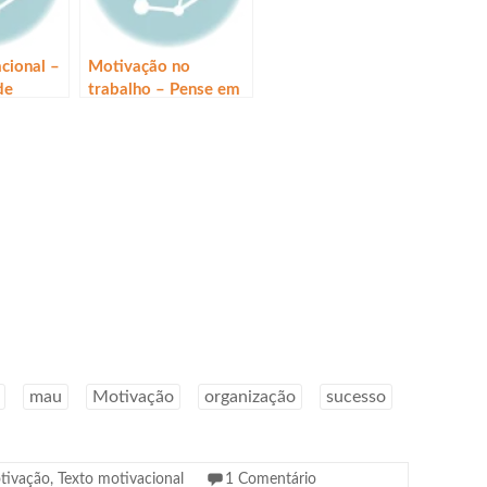
cional –
Motivação no
de
trabalho – Pense em
u dia, a
como as coisas
ocê
podem ser
melhoradas
mau
Motivação
organização
sucesso
tivação
,
Texto motivacional
1 Comentário