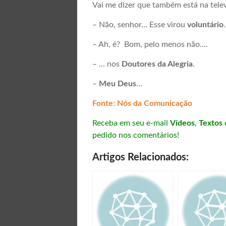
Vai me dizer que também está na tele
– Não, senhor… Esse virou
voluntário
– Ah, é? Bom, pelo menos não….
– … nos
Doutores da Alegria
.
–
Meu Deus
…
Fonte: Nós da Comunicação
Receba em seu e-mail
Vídeos
,
Textos
pedido nos comentários!
Artigos Relacionados: