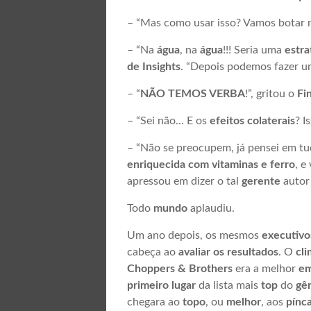
– “Mas como usar isso? Vamos botar
– “Na
água
, na
água
!!! Seria uma
estra
de Insights
. “Depois podemos fazer 
– “
NÃO TEMOS VERBA
!”, gritou o
Fi
– “Sei não… E os
efeitos colaterais
? I
– “Não se preocupem, já pensei em t
enriquecida com vitaminas e ferro
, e
apressou em dizer o tal
gerente
autor
Todo
mundo
aplaudiu.
Um ano depois, os mesmos
executivo
cabeça ao
avaliar os resultados
. O
cli
Choppers & Brothers
era a melhor
e
primeiro lugar
da lista mais
top
do
gê
chegara ao
topo
, ou
melhor
, aos
pínc