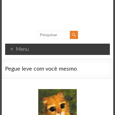
Sucesso
Textos
Menu
motivacionais
para
o
Pegue leve com você mesmo
sucesso