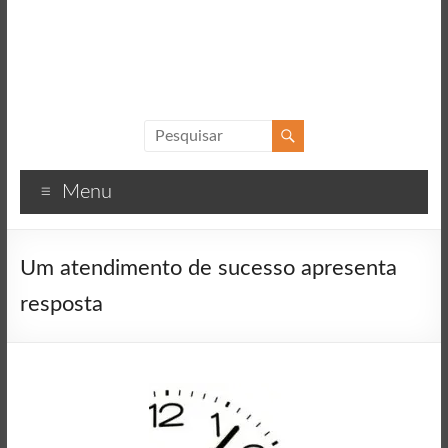
Sucesso
Textos
Menu
motivacionais
para
o
Um atendimento de sucesso apresenta
sucesso
resposta