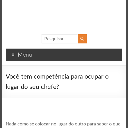
Sucesso
Textos
Menu
motivacionais
para
o
Você tem competência para ocupar o
sucesso
lugar do seu chefe?
Nada como se colocar no lugar do outro para saber o que