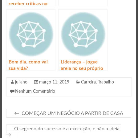
receber críticas no
trabalho e aceitá-las
de maneira
construtiva
Bom dia, como vai
Liderança – jogue
sua vida?
areia no seu próprio
plano
juliano
março 11, 2019
Carreira
,
Trabalho
Nenhum Comentário
←
COMEÇAR UM NEGÓCIO A PARTIR DE CASA
O segredo do sucesso é a execução, e não a ideia.
→