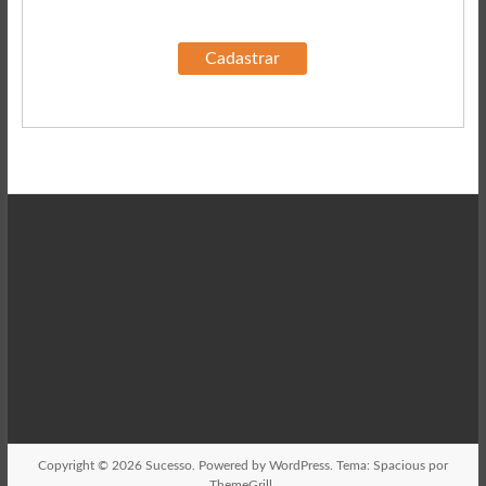
Copyright © 2026
Sucesso
. Powered by
WordPress
. Tema: Spacious por
ThemeGrill
.